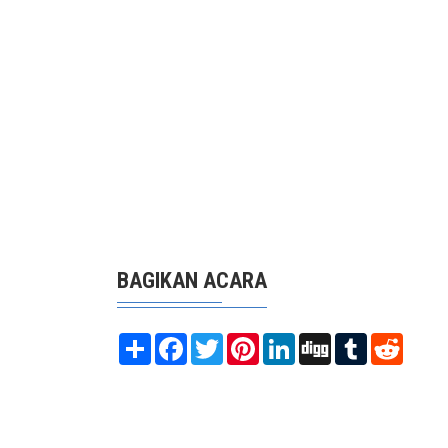
BAGIKAN ACARA
Share
Facebook
Twitter
Pinterest
LinkedIn
Digg
Tumblr
Reddit