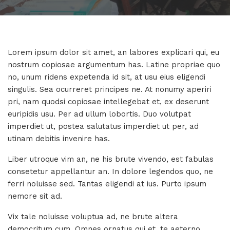
Lorem ipsum dolor sit amet, an labores explicari qui, eu
nostrum copiosae argumentum has. Latine propriae quo
no, unum ridens expetenda id sit, at usu eius eligendi
singulis. Sea ocurreret principes ne. At nonumy aperiri
pri, nam quodsi copiosae intellegebat et, ex deserunt
euripidis usu. Per ad ullum lobortis. Duo volutpat
imperdiet ut, postea salutatus imperdiet ut per, ad
utinam debitis invenire has.
Liber utroque vim an, ne his brute vivendo, est fabulas
consetetur appellantur an. In dolore legendos quo, ne
ferri noluisse sed. Tantas eligendi at ius. Purto ipsum
nemore sit ad.
Vix tale noluisse voluptua ad, ne brute altera
democritum cum. Omnes ornatus qui et, te aeterno