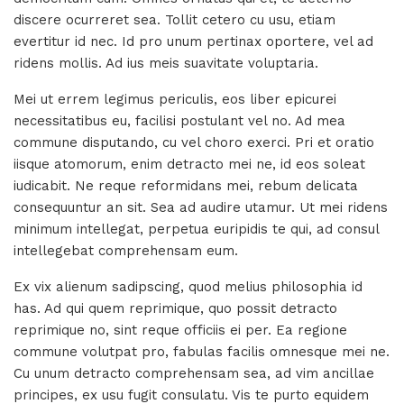
discere ocurreret sea. Tollit cetero cu usu, etiam
evertitur id nec. Id pro unum pertinax oportere, vel ad
ridens mollis. Ad ius meis suavitate voluptaria.
Mei ut errem legimus periculis, eos liber epicurei
necessitatibus eu, facilisi postulant vel no. Ad mea
commune disputando, cu vel choro exerci. Pri et oratio
iisque atomorum, enim detracto mei ne, id eos soleat
iudicabit. Ne reque reformidans mei, rebum delicata
consequuntur an sit. Sea ad audire utamur. Ut mei ridens
minimum intellegat, perpetua euripidis te qui, ad consul
intellegebat comprehensam eum.
Ex vix alienum sadipscing, quod melius philosophia id
has. Ad qui quem reprimique, quo possit detracto
reprimique no, sint reque officiis ei per. Ea regione
commune volutpat pro, fabulas facilis omnesque mei ne.
Cu unum detracto comprehensam sea, ad vim ancillae
principes, ex usu fugit consulatu. Vis te purto equidem