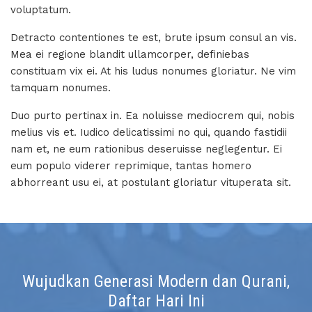
voluptatum.
Detracto contentiones te est, brute ipsum consul an vis.
Mea ei regione blandit ullamcorper, definiebas
constituam vix ei. At his ludus nonumes gloriatur. Ne vim
tamquam nonumes.
Duo purto pertinax in. Ea noluisse mediocrem qui, nobis
melius vis et. Iudico delicatissimi no qui, quando fastidii
nam et, ne eum rationibus deseruisse neglegentur. Ei
eum populo viderer reprimique, tantas homero
abhorreant usu ei, at postulant gloriatur vituperata sit.
Wujudkan Generasi Modern dan Qurani,
Daftar Hari Ini