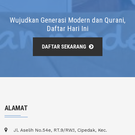
Wujudkan Generasi Modern dan Qurani,
Daftar Hari Ini
DAFTAR SEKARANG
ALAMAT
Jl. Aselih No.54e, RT.9/RW.1, Cipedak, Kec.