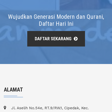
Wujudkan Generasi Modern dan Qurani,
Daftar Hari Ini
DAFTAR SEKARANG
ALAMAT
Jl. Aselih No.54e, RT.9/RW.1, Cipedak, Kec.