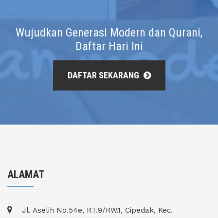
Wujudkan Generasi Modern dan Qurani,
Daftar Hari Ini
DAFTAR SEKARANG
ALAMAT
Jl. Aselih No.54e, RT.9/RW.1, Cipedak, Kec.