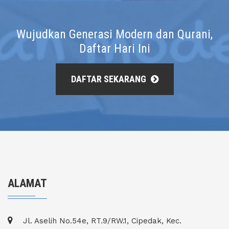
Wujudkan Generasi Modern dan Qurani,
Daftar Hari Ini
DAFTAR SEKARANG
ALAMAT
Jl. Aselih No.54e, RT.9/RW.1, Cipedak, Kec.