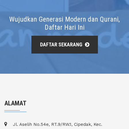
Wujudkan Generasi Modern dan Qurani,
Daftar Hari Ini
DAFTAR SEKARANG
ALAMAT
Jl. Aselih No.54e, RT.9/RW.1, Cipedak, Kec.