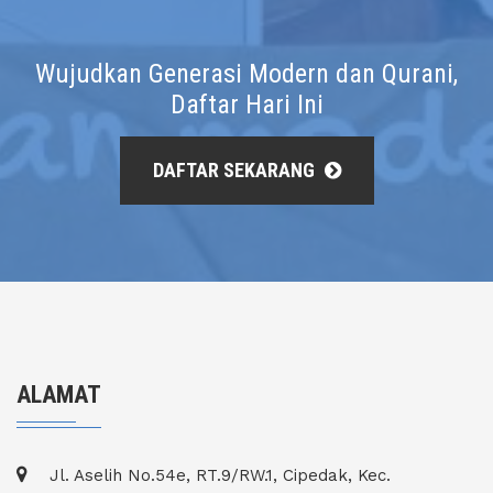
Wujudkan Generasi Modern dan Qurani,
Daftar Hari Ini
DAFTAR SEKARANG
ALAMAT
Jl. Aselih No.54e, RT.9/RW.1, Cipedak, Kec.