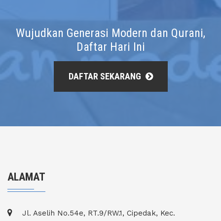
Wujudkan Generasi Modern dan Qurani,
Daftar Hari Ini
DAFTAR SEKARANG
ALAMAT
Jl. Aselih No.54e, RT.9/RW.1, Cipedak, Kec.